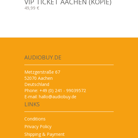
VIP TICKET AACHEN (KOPIE)
49,99 €
AUDIOBUY.DE
Metzgerstraße 67
52070 Aachen
Deutschland
Phone: +49 (0) 241 - 99039572
E-mail:
hallo@audiobuy.de
LINKS
Conditions
Privacy Policy
Shipping & Payment